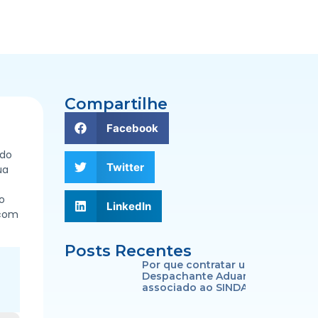
Compartilhe
Facebook
 do
Twitter
ua
o
LinkedIn
 com
Posts Recentes
Por que contratar um
Despachante Aduaneiro
associado ao SINDACE?