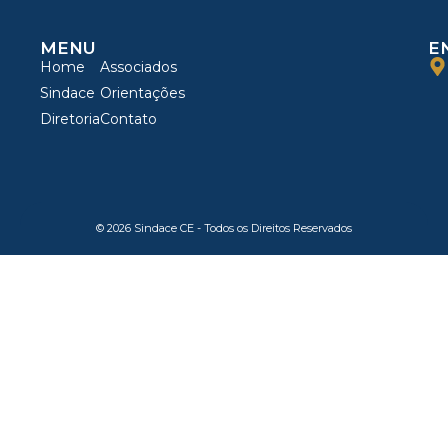
MENU
E
Home
Associados
Sindace
Orientações
Diretoria
Contato
© 2026 Sindace CE - Todos os Direitos Reservados